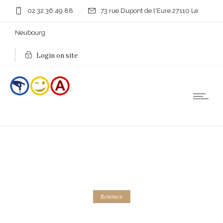
02 32 36 49 88
73 rue Dupont de l'Eure 27110 Le
Neubourg
Login on site
Science
Standard gallery post