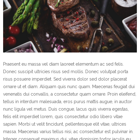
Praesent eu massa vel diam laoreet elementum ac sed felis.
Donec suscipit ultricies risus sed mollis. Donec volutpat porta
risus posuere imperdiet. Sed viverra dolor sed dolor placerat
ornare ut et diam. Aliquam quis nunc quam. Maecenas feugiat dui
venenatis dui convallis, a consectetur quam ornare. Proin eleifend,
tellus in interdum malesuada, eros purus mattis augue, in auctor
nunc ligula vel metus. Duis congue, lacus quis viverra egestas,
felis elit imperdiet lorem, quis consectetur odio libero vitae
sapien. Morbi ut velit tincidunt, pellentesque elit vitae, ultrices
massa. Maecenas varius tellus nisi, ac consectetur est pulvinar in.
Integer consequat maximus dui, vitae dignissim tortor iaculis eu.