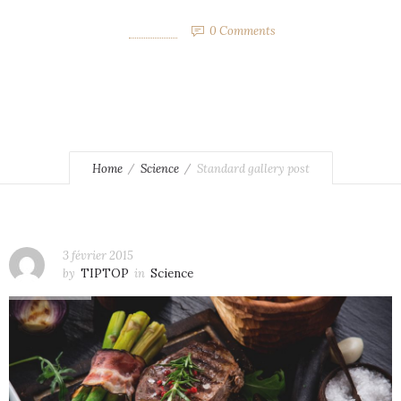
3 février 2015
by
TIPTOP
0
Comments
2845 Views
Home
Science
Standard gallery post
3 février 2015
by
TIPTOP
in
Science