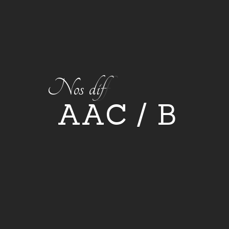
N
o
s
d
i
f
f
é
r
e
n
t
s
p
e
r
m
i
s
A
A
C
/
B