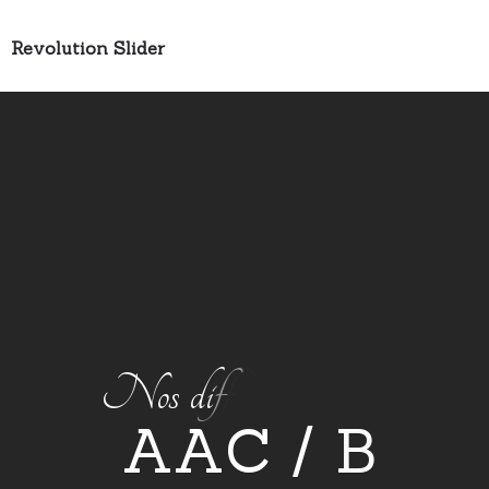
Revolution Slider
N
o
s
d
i
f
f
é
r
e
n
t
s
p
e
r
m
i
s
A
A
C
/
B