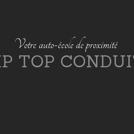
N
o
s
d
i
f
f
é
r
e
n
t
s
p
e
r
m
i
s
A
A
C
/
B