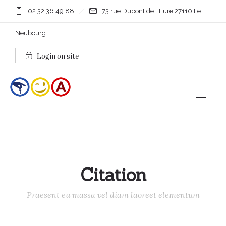
02 32 36 49 88
73 rue Dupont de l'Eure 27110 Le
Neubourg
Login on site
Citation
Praesent eu massa vel diam laoreet elementum